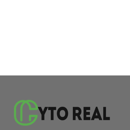
Curabitur ac leo nunc vestibulum mauris
vel ante finibus maximus nec ut leo
integer consectetur luctus.
Know More