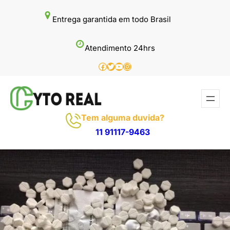
Pular
Entrega garantida em todo Brasil
para
o
Atendimento 24hrs
conteúdo
Facebook
Twitter
Youtube
Instagram
Tem alguma duvida?
11 91117-9463