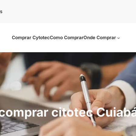
s
Comprar Cytotec
Como Comprar
Onde Comprar
comprar citotec Cuiab