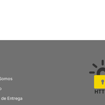
Somos
o
a de Entrega