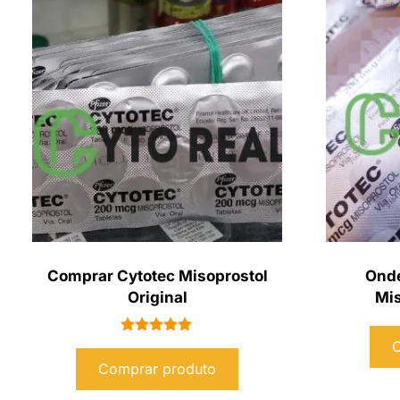
Comprar Cytotec Misoprostol
Onde
Original
Mis
Avaliação
C
5.00
Comprar produto
de 5