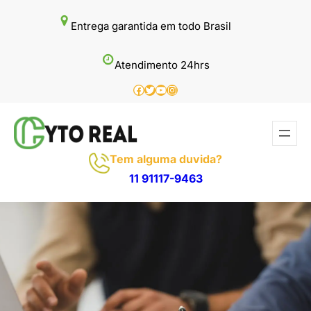
Pular
Entrega garantida em todo Brasil
para
o
Atendimento 24hrs
conteúdo
Facebook
Twitter
Youtube
Instagram
Tem alguma duvida?
11 91117-9463