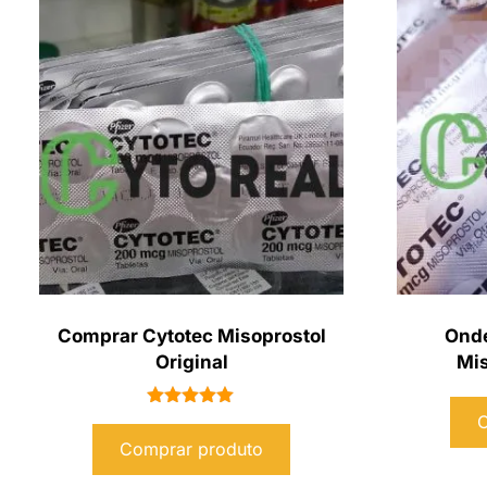
Comprar Cytotec Misoprostol
Onde
Original
Mis
Avaliação
C
5.00
Comprar produto
de 5