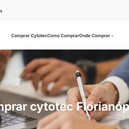
s
Comprar Cytotec
Como Comprar
Onde Comprar
prar cytotec Florianóp