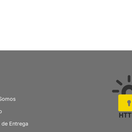
Somos
o
a de Entrega