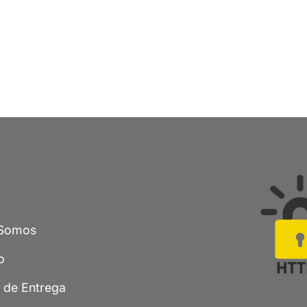
Somos
o
a de Entrega