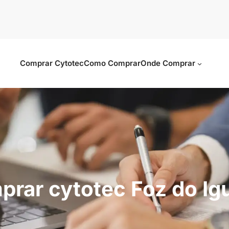
Comprar Cytotec
Como Comprar
Onde Comprar
prar cytotec Foz do Ig