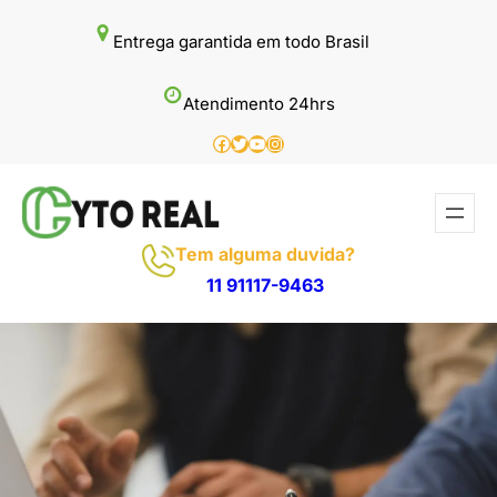
Pular
Entrega garantida em todo Brasil
para
o
Atendimento 24hrs
conteúdo
Facebook
Twitter
Youtube
Instagram
Tem alguma duvida?
11 91117-9463