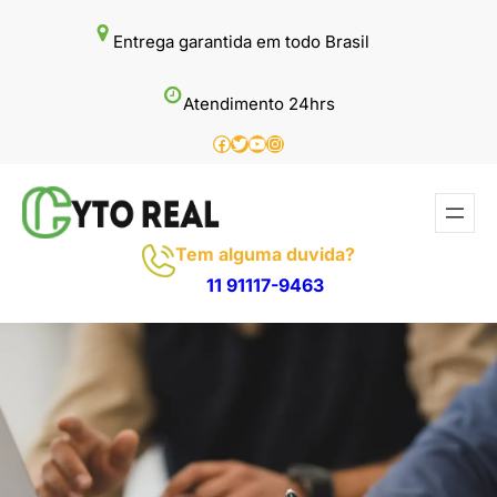
Pular
Entrega garantida em todo Brasil
para
o
Atendimento 24hrs
conteúdo
Facebook
Twitter
Youtube
Instagram
Tem alguma duvida?
11 91117-9463