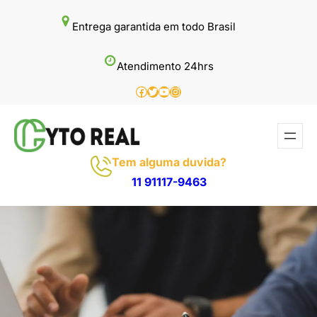
Pular
Entrega garantida em todo Brasil
para
o
Atendimento 24hrs
conteúdo
Facebook
Twitter
Youtube
Instagram
Tem alguma duvida?
11 91117-9463