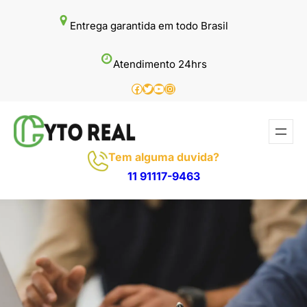
Pular
Entrega garantida em todo Brasil
para
o
Atendimento 24hrs
conteúdo
Facebook
Twitter
Youtube
Instagram
Tem alguma duvida?
11 91117-9463