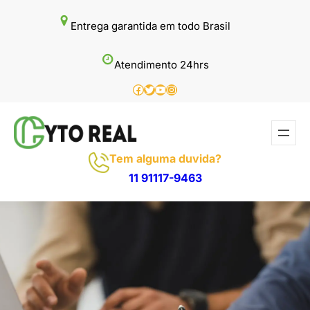
Pular
Entrega garantida em todo Brasil
para
o
Atendimento 24hrs
conteúdo
Facebook
Twitter
Youtube
Instagram
Tem alguma duvida?
11 91117-9463