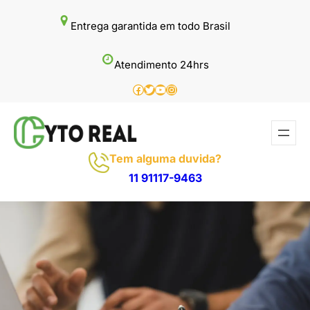
Pular
Entrega garantida em todo Brasil
para
o
Atendimento 24hrs
conteúdo
Facebook
Twitter
Youtube
Instagram
Tem alguma duvida?
11 91117-9463