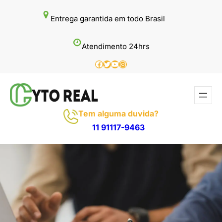
Pular
Entrega garantida em todo Brasil
para
o
Atendimento 24hrs
conteúdo
Facebook
Twitter
Youtube
Instagram
Tem alguma duvida?
11 91117-9463