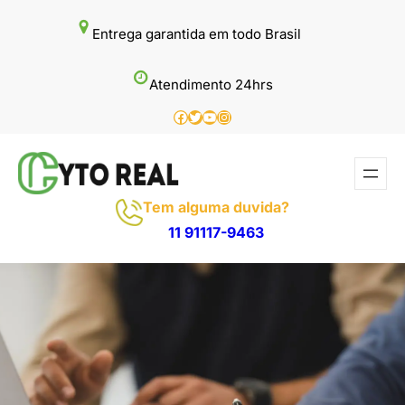
Pular
Entrega garantida em todo Brasil
para
o
Atendimento 24hrs
conteúdo
Facebook
Twitter
Youtube
Instagram
Tem alguma duvida?
11 91117-9463