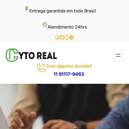
Pular
Entrega garantida em todo Brasil
para
o
Atendimento 24hrs
conteúdo
Facebook
Twitter
Youtube
Instagram
Tem alguma duvida?
11 91117-9463