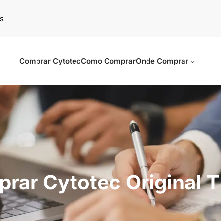
s
Comprar Cytotec
Como Comprar
Onde Comprar
rar Cytotec Original 