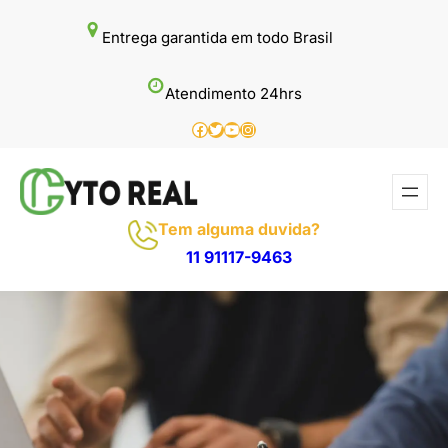
Pular
Entrega garantida em todo Brasil
para
o
Atendimento 24hrs
conteúdo
Facebook
Twitter
Youtube
Instagram
Tem alguma duvida?
11 91117-9463