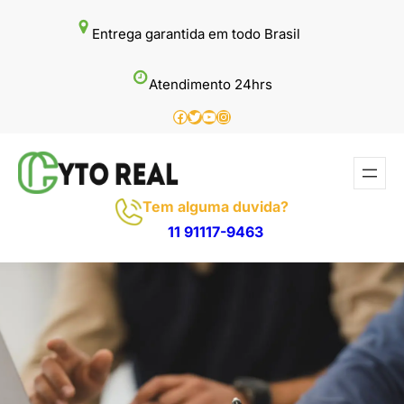
Pular
Entrega garantida em todo Brasil
para
o
Atendimento 24hrs
conteúdo
Facebook
Twitter
Youtube
Instagram
Tem alguma duvida?
11 91117-9463