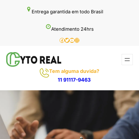
Pular
Entrega garantida em todo Brasil
para
o
Atendimento 24hrs
conteúdo
Facebook
Twitter
Youtube
Instagram
Tem alguma duvida?
11 91117-9463