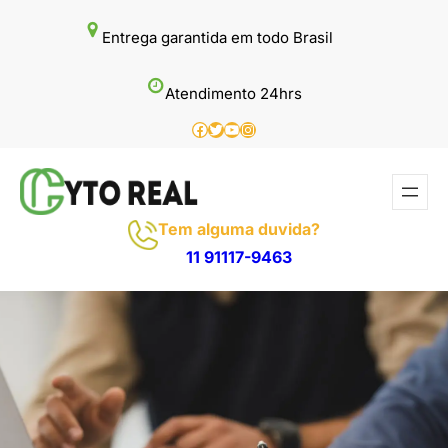
Pular
Entrega garantida em todo Brasil
para
o
Atendimento 24hrs
conteúdo
Facebook
Twitter
Youtube
Instagram
Tem alguma duvida?
11 91117-9463