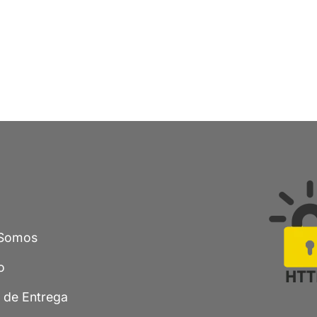
Somos
o
a de Entrega