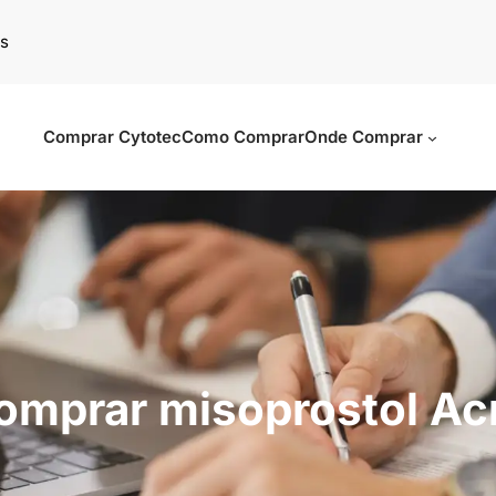
s
Comprar Cytotec
Como Comprar
Onde Comprar
omprar misoprostol Ac