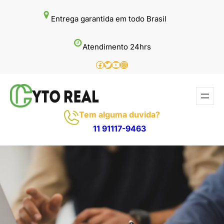
Pular
Entrega garantida em todo Brasil
para
o
Atendimento 24hrs
conteúdo
Facebook
Twitter
Youtube
Instagram
Tem alguma duvida?
11 91117-9463