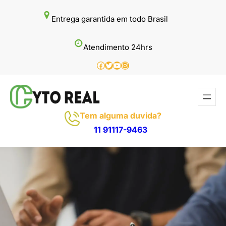
Pular
Entrega garantida em todo Brasil
para
o
Atendimento 24hrs
conteúdo
Facebook
Twitter
Youtube
Instagram
Tem alguma duvida?
11 91117-9463