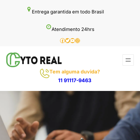
Pular
Entrega garantida em todo Brasil
para
o
Atendimento 24hrs
conteúdo
Facebook
Twitter
Youtube
Instagram
Tem alguma duvida?
11 91117-9463