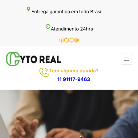
Pular
Entrega garantida em todo Brasil
para
o
Atendimento 24hrs
conteúdo
Facebook
Twitter
Youtube
Instagram
Tem alguma duvida?
11 91117-9463