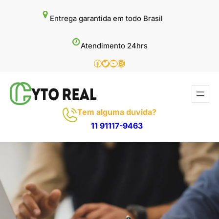
Pular
Entrega garantida em todo Brasil
para
o
Atendimento 24hrs
conteúdo
Facebook
Twitter
Youtube
Instagram
Tem alguma duvida?
11 91117-9463