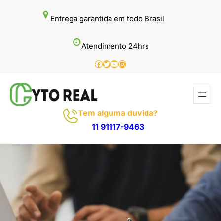
Pular
Entrega garantida em todo Brasil
para
o
Atendimento 24hrs
conteúdo
Facebook
Twitter
Youtube
Instagram
Tem alguma duvida?
11 91117-9463