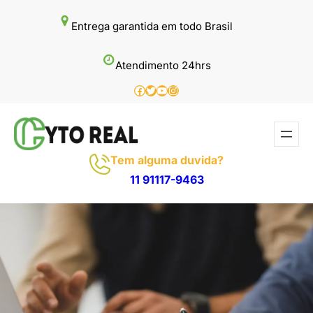
Pular
Entrega garantida em todo Brasil
para
o
Atendimento 24hrs
conteúdo
Facebook
Twitter
Youtube
Instagram
Tem alguma duvida?
11 91117-9463