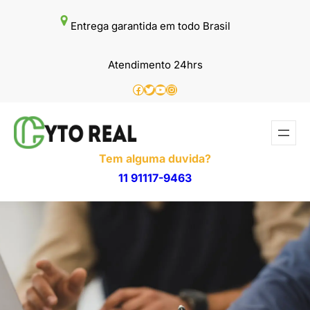
Pular
Entrega garantida em todo Brasil
para
o
Atendimento 24hrs
conteúdo
Facebook
Twitter
Youtube
Instagram
Tem alguma duvida?
11 91117-9463