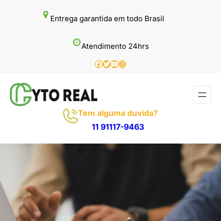
Pular
Entrega garantida em todo Brasil
para
o
Atendimento 24hrs
conteúdo
Facebook
Twitter
Youtube
Instagram
Tem alguma duvida?
11 91117-9463