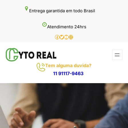
Pular
Entrega garantida em todo Brasil
para
o
Atendimento 24hrs
conteúdo
Facebook
Twitter
Youtube
Instagram
Tem alguma duvida?
11 91117-9463