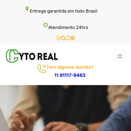
Pular
Entrega garantida em todo Brasil
para
o
Atendimento 24hrs
conteúdo
Facebook
Twitter
Youtube
Instagram
Tem alguma duvida?
11 91117-9463