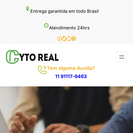
Pular
Entrega garantida em todo Brasil
para
o
Atendimento 24hrs
conteúdo
Facebook
Twitter
Youtube
Instagram
Tem alguma duvida?
11 91117-9463