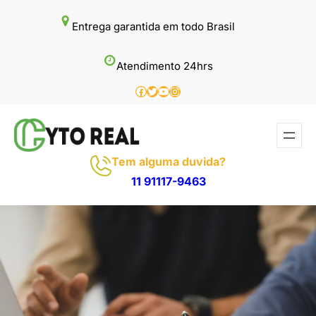
Pular
Entrega garantida em todo Brasil
para
o
Atendimento 24hrs
conteúdo
Facebook
Twitter
Youtube
Instagram
Tem alguma duvida?
11 91117-9463