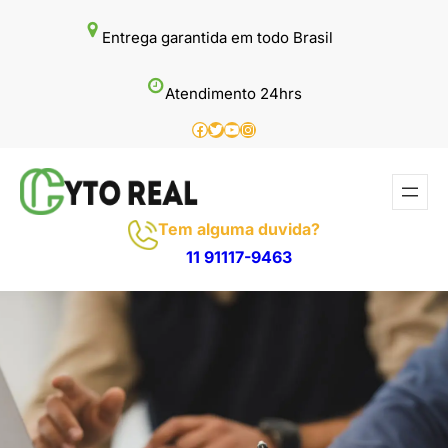
Pular
Entrega garantida em todo Brasil
para
o
Atendimento 24hrs
conteúdo
Facebook
Twitter
Youtube
Instagram
Tem alguma duvida?
11 91117-9463