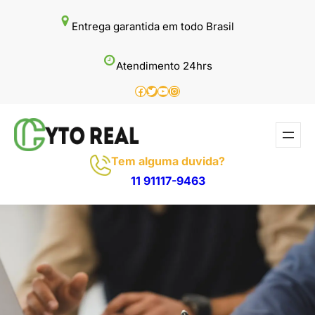
Pular
Entrega garantida em todo Brasil
para
o
Atendimento 24hrs
conteúdo
Facebook
Twitter
Youtube
Instagram
Tem alguma duvida?
11 91117-9463