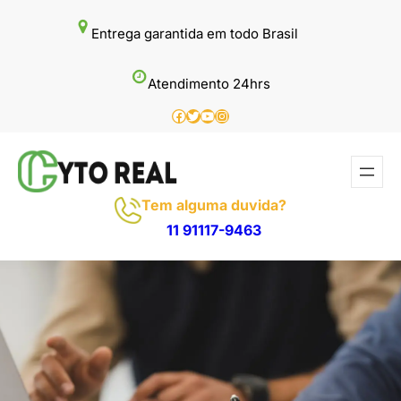
Pular
Entrega garantida em todo Brasil
para
o
Atendimento 24hrs
conteúdo
Facebook
Twitter
Youtube
Instagram
Tem alguma duvida?
11 91117-9463