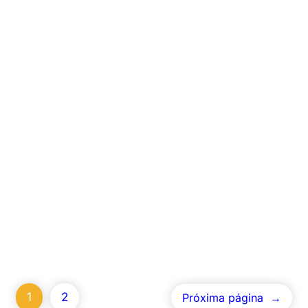
FRETE GRÁTIS PARA SÃO PAULO
Citoteque é um medicamento
inicialmente criado e utilizado no
tratamento de Ulcera estomacal, mas
por induzir fortes contrações uterinas
vem sido usado há anos para indução
do Aborto. Motivo pelo qual a venda do
Misoprostol foi…
Know More
1
2
Próxima página
→