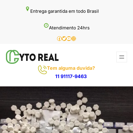
Pular
Entrega garantida em todo Brasil
para
o
Atendimento 24hrs
conteúdo
Facebook
Twitter
Youtube
Instagram
Tem alguma duvida?
11 91117-9463