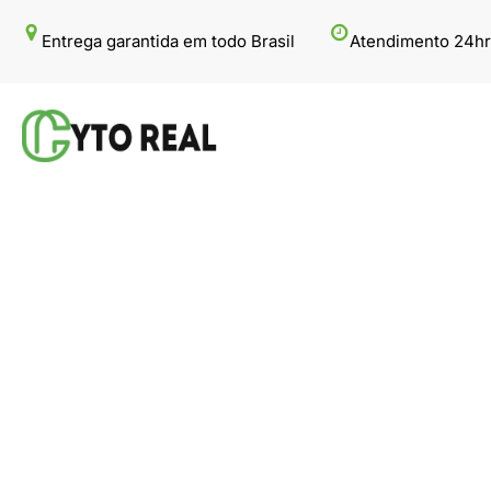
Pular
Entrega garantida em todo Brasil
Atendimento 24hr
para
o
conteúdo
admin
3 de agosto de 2023